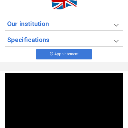
Our institution
Specifications
⏲️ Appointement