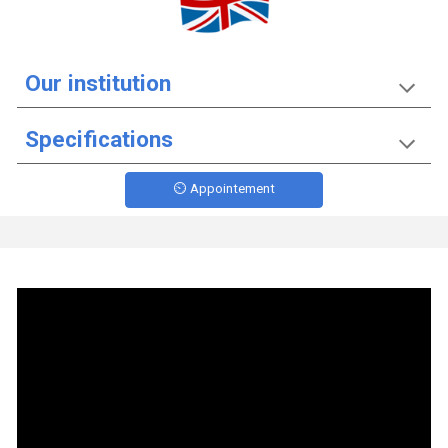
Our institution
Specifications
⏲️ Appointement