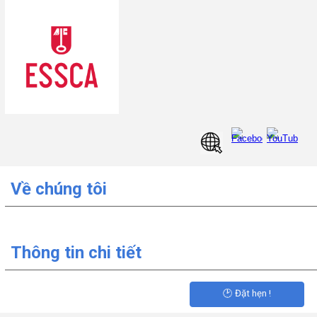
Về chúng tôi
Thông tin ch
i
tiết
🕑 Đặt hẹn !